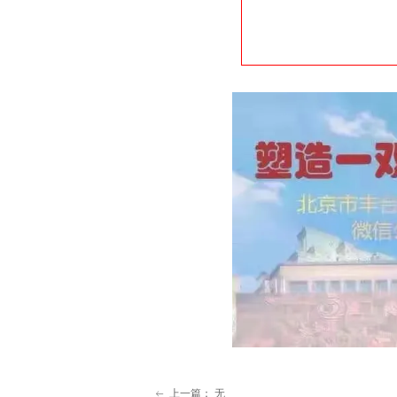
上一篇：
无
ꂃ