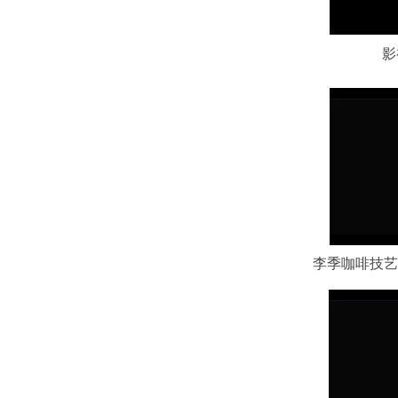
影
李季咖啡技艺