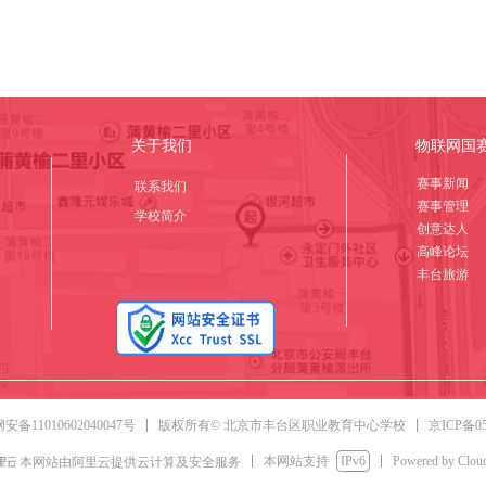
关于我们
物联网国
赛事新闻
联系我们
赛事管理
学校简介
创意达人
高峰论坛
丰台旅游
京ICP备05
备11010602040047号
版权所有© 北京市丰台区职业教育中心学校
本网站支持
IPv6
Powered by Clo
本网站由阿里云提供云计算及安全服务