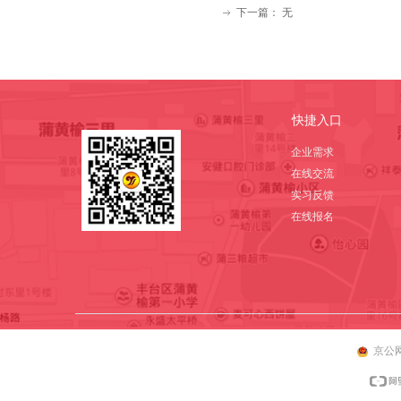
下一篇：
无
ꁹ
快捷入口
企业需求
在线交流
实习反馈
在线报名
京公网安