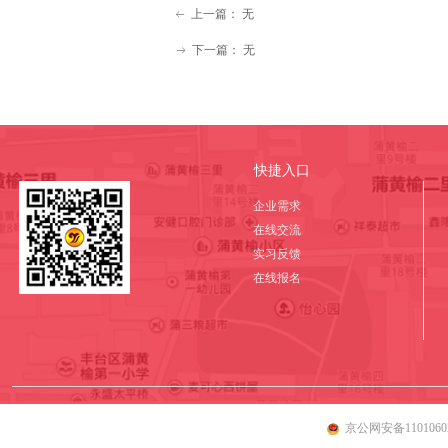
上一篇：
无
ꂃ
下一篇：
无
ꁹ
快捷入口
企业需求
在线交流
实习反馈
在线报名
京公网安备11010602